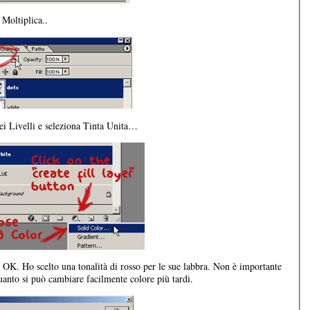
 Moltiplica..
dei Livelli e seleziona Tinta Unita…
a OK. Ho scelto una tonalità di rosso per le sue labbra. Non è importante
uanto si può cambiare facilmente colore più tardi.