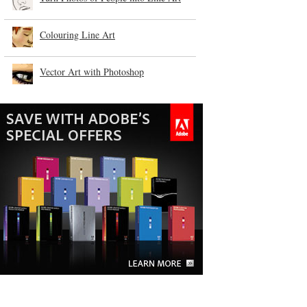
Colouring Line Art
Vector Art with Photoshop